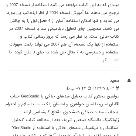
مبتدی که به این کتاب مراجعه می کنند استفاده از نسخه 2007 را
ترجیح می دهند لذا آموزش نسخه 2004 از نظر اینجانب بی مورد
می نماید و تنها امکان استفاده آسان از 4 فصل اول را به چالش
می کشد. همچنین جای تحلیل دینامیکی سد با نسخه 2007 در
کتاب خالی است. به نظر می رسد که بروز رسانی کتاب و
استفاده از تنها یک نسخه، آن هم 2007 می تواند باعث سهولت
استفاده و دسترسی به 7 مثال حل شده به جای 3 مثال گردد. با
تشــــکر
سعید
۱۳۹۳/۱۱/۰۳ |
۰۷:۴۲ ب.ظ
مولفین محترم کتاب تحلیل سدهای خاکی با GeoStudio جناب
آقایان امیررضا امین جواهری و احسان پاک نیت با سلام و احترام
اینجانب سعید صباغی دانشجوی مقطع کارشناسی ارشد
ژئوتکنیک دانشگاه صنعتی شریف بعد از مطالعه کتاب "تحلیل
استاتیکی و دینامیکی سدهای خاکی با استفاده از GeoStudio"
لازم دیدم نکته زیر را یادآور شوم: از آنجا که در کشور عزیزمان