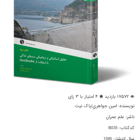
۱۷۵۷۲ بازدید
۴ امتیاز با ۳ رای
نویسنده:
امين جواهري/پاک نيت
ناشر:
علم عمران
کدکتاب:
B035
سال انتشار:
1395