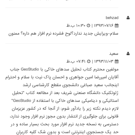
behzad
۱۳۹۳/۰۷/۱۶ |
۱۰:۳۰ ب.ظ
سلام-ویرایش جدید ندارد؟لوح فشرده نرم افزار هم داره؟ ممنون
سعید
۱۳۹۳/۱۱/۰۳ |
۰۷:۴۱ ب.ظ
مولفین محترم کتاب تحلیل سدهای خاکی با GeoStudio جناب
آقایان امیررضا امین جواهری و احسان پاک نیت با سلام و احترام
اینجانب سعید صباغی دانشجوی مقطع کارشناسی ارشد
ژئوتکنیک دانشگاه صنعتی شریف بعد از مطالعه کتاب "تحلیل
استاتیکی و دینامیکی سدهای خاکی با استفاده از GeoStudio"
لازم دیدم نکته زیر را یادآور شوم: از آنجا که در کشور عزیزمان
قانونی برای جلوگیری از انتشار بدون مجوز نرم افزار وجود ندارد،
دسترسی به نسخه جدید نرم افزار مورد بحث بسیار ساده و در
حد یک جستجوی اینترنتی است و بدون شک کلیه کاربران