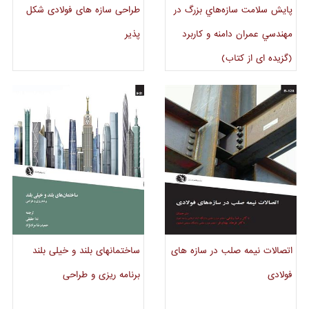
هُوا-پِنگ چِن، یی- چینگ نی
مایکل برونو
پايش سلامت سازه‌هاي بزرگ در
طراحی سازه های فولادی شکل
مهندسي عمران دامنه و کاربرد
پذیر
(گزیده ای از کتاب)
سی فائلا
اکبر تامبولی
اتصالات نیمه صلب در سازه های
ساختمانهای بلند و خیلی بلند
فولادی
برنامه ریزی و طراحی