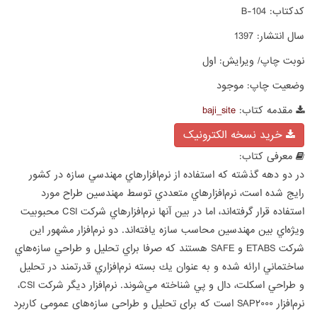
کدکتاب:
B-104
سال انتشار:
1397
نوبت چاپ/ ویرایش:
اول
وضعیت چاپ:
موجود
مقدمه کتاب:
baji_site
خرید نسخه الکترونیک
معرفی کتاب:
در دو دهه گذشته كه استفاده از نرم‌افزارهاي مهندسي سازه در كشور
رايج شده است، نرم‌افزارهاي متعددي توسط مهندسين طراح مورد
استفاده قرار گرفته‌اند، اما در بين آنها نرم‌افزارهاي شركت
CSI
محبوبيت
ويژه‌اي بين مهندسين محاسب سازه يافته‌اند. دو نرم‌افزار مشهور اين
شركت
ETABS
و
SAFE
هستند که صرفا براي تحليل و طراحي سازه‌هاي
ساختماني ارائه شده و به عنوان يك بسته نرم‌افزاري قدرتمند در تحليل
و طراحي اسكلت، دال و پي شناخته مي‌شوند. نرم‌افزار دیگر شرکت
CSI
،
نرم‌افزار
SAP۲۰۰۰
است که برای تحلیل و طراحی سازه‌های عمومی کاربرد